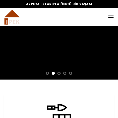
Skip
AYRICALIKLARIYLA ÖNCÜ BIR YAŞAM
to
content